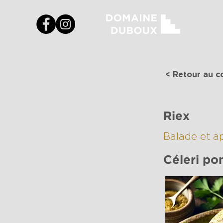
Le
< Retour au c
Riex
Balade et a
Céleri po