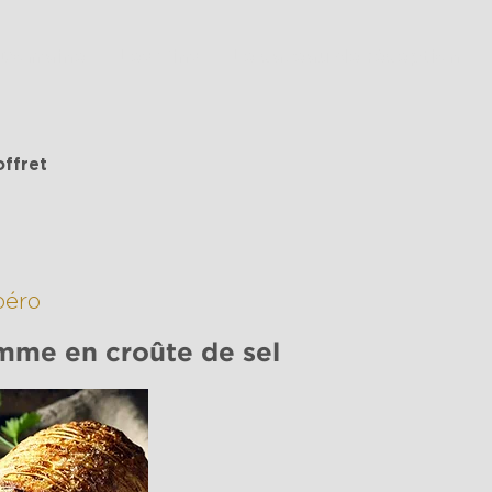
 Domaine
Les Vins
Le caveau de réception
offret
péro
mme en croûte de sel