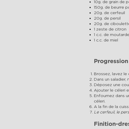
10g. de grain de p
150g. de beurre
20g. de cerfeuil
20g. de persil
20g. de ciboulett
1 zeste de citron
1 c.c. de moutarde
1 c.c. de miel
Progression
Brossez, lavez le c
Dans un saladier, 
Déposez une couc
Ajouter le céleri 
Enfournez dans un
céleri.
A la fin de la cui
Le cerfeuil, le pers
Finition-dr