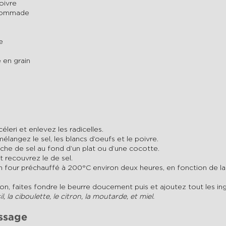
oivre
 pommade
e
 en grain
éleri et enlevez les radicelles.
mélangez le sel, les blancs d’oeufs et le poivre.
he de sel au fond d’un plat ou d’une cocotte.
et recouvrez le de sel.
 four préchauffé à 200°C environ deux heures, en fonction de la 
sson, faites fondre le beurre doucement puis et ajoutez tout les in
il, la ciboulette, le citron, la moutarde, et miel.
essage