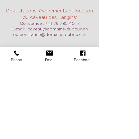
Dégustations, événements et location
du caveau des Langins:
Constance :
+41 79 785 40 17
E-mail:
caveau@domaine-duboux.ch
ou
constance@domaine-duboux.ch
Phone
Email
Facebook
Horaires d'ouverture
Nous sommes ouverts tous les jours y
compris le week-end sur demande.
N'hésitez pas à nous contacter pour
convenir d'un RDV.
Vacances 2026:
du 25 août au 2
septembre, du 24 décembre au 10
janvier
Pour recevoir de nos nouvelles
c'est ici: