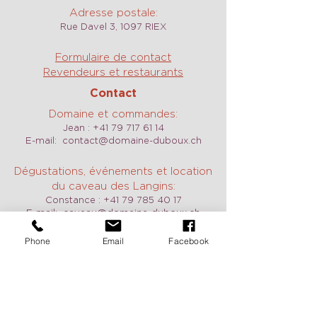
Adresse postale:
Rue Davel 3, 1097 RIEX
Formulaire de contact
Revendeurs et restaurants
Contact
Domaine et commandes:
Jean :
+41 79 717 61 14
E-mail:
contact@domaine-duboux.ch
Dégustations, événements et location
du caveau des Langins:
Constance :
+41 79 785 40 17
E-mail:
caveau@domaine-duboux.ch
ou
constance@domaine-duboux.ch
Phone
Email
Facebook