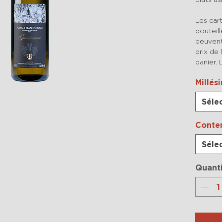
Les car
bouteill
peuvent
prix de 
panier. 
Millés
Séle
Conte
Séle
Quant