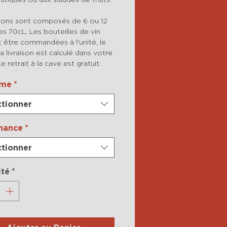
tons sont composés de 6 ou 12
es 70cL. Les bouteilles de vin
 être commandées à l'unité, le
la livraison est calculé dans votre
Le retrait à la cave est gratuit.
ime
*
ctionner
nance
*
ctionner
ité
*