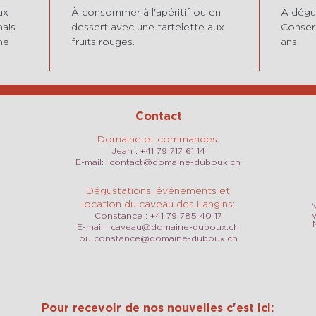
ux
À consommer à l'apéritif ou en
À dégus
mais
dessert avec une tartelette aux
Conserv
ne
fruits rouges.
ans.
Contact
Domaine et commandes:
Jean : +41 79 717 61 14
E-mail:
contact@domaine-duboux.ch
Dégustations, événements et
location du caveau des Langins:
N
Constance : +41 79 785 40 17
E-mail:
caveau@domaine-duboux.ch
ou
constance@domaine-duboux.ch
Pour recevoir de nos nouvelles c'est ici: