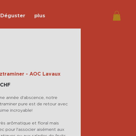
Déguster
plus
Se connecter
ztraminer - AOC Lavaux
Prix
 CHF
ne année d'abscence, notre
raminer pure est de retour avec
sime incroyable!
rès arômatique et floral mais
sec pour l'associer aisément aux
iatiques ou aux salades de fruits.