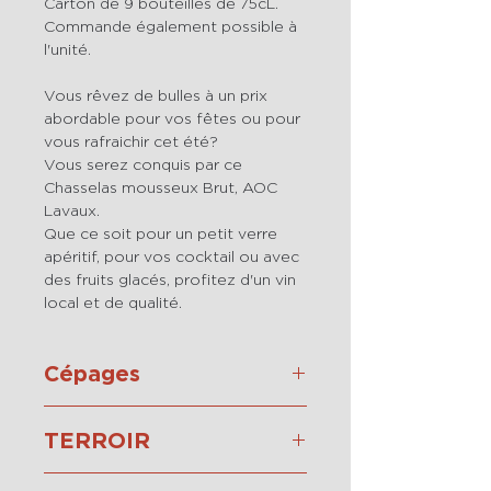
Carton de 9 bouteilles de 75cL.
Commande également possible à
l'unité.
Vous rêvez de bulles à un prix
abordable pour vos fêtes ou pour
vous rafraichir cet été?
Vous serez conquis par ce
Chasselas mousseux Brut, AOC
Lavaux.
Que ce soit pour un petit verre
apéritif, pour vos cocktail ou avec
des fruits glacés, profitez d'un vin
local et de qualité.
Cépages
100% Chasselas
TERROIR
Les raisins viennent en totalité de