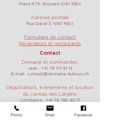
Place R.Th. Bossard 1097 RIEX
Adresse postale:
Rue Davel 3, 1097 RIEX
Formulaire de contact
Revendeurs et restaurants
Contact
Domaine et commandes:
Jean :
+41 79 717 61 14
E-mail:
contact@domaine-duboux.ch
Dégustations, événements et location
du caveau des Langins:
Constance :
+41 79 785 40 17
E-mail:
caveau@domaine-duboux.ch
ou
constance@domaine-duboux.ch
Phone
Email
Facebook