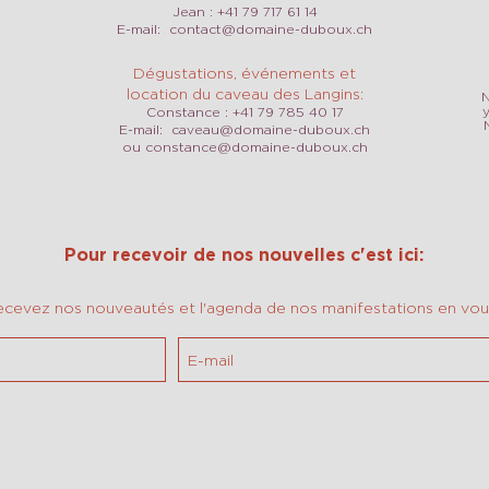
Jean : +41 79 717 61 14
E-mail:
contact@domaine-duboux.ch
Dégustations, événements et
location du caveau des Langins:
N
Constance : +41 79 785 40 17
E-mail:
caveau@domaine-duboux.ch
ou
constance@domaine-duboux.ch
Pour recevoir de nos nouvelles c'est ici:
ecevez nos nouveautés et l'agenda de nos manifestations en vous