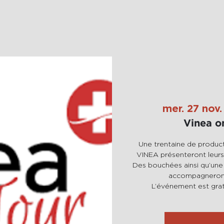
 Domaine
Les Vins
Le caveau de réception
mer. 27 nov.
Vinea o
Une trentaine de produc
VINEA présenteront leurs 
Des bouchées ainsi qu’une
accompagneront 
L’événement est gratu