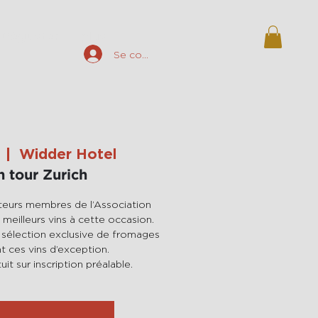
Déguster
plus
Se connecter
  |  
Widder Hotel
n tour Zurich
teurs membres de l’Association
meilleurs vins à cette occasion.
 sélection exclusive de fromages
ces vins d’exception.
it sur inscription préalable.