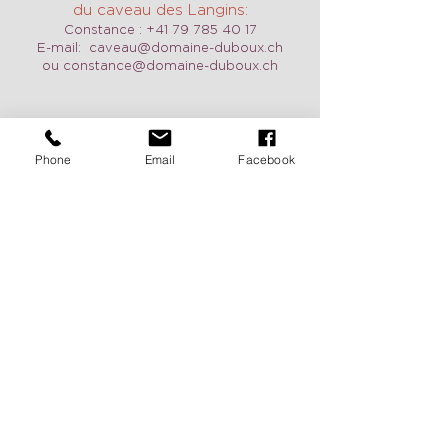
du caveau des Langins:
Constance :
+41 79 785 40 17
E-mail:
caveau@domaine-duboux.ch
ou
constance@domaine-duboux.ch
Phone
Email
Facebook
Horaires d'ouverture
Nous sommes ouverts tous les jours y
compris le week-end sur demande.
N'hésitez pas à nous contacter pour
convenir d'un RDV.
Vacances 2026:
du 25 août au 2
septembre, du 24 décembre au 10
janvier
Pour recevoir de nos nouvelles
c'est ici:
Deux fois par année, recevez nos
nouveautés et l'agenda de nos