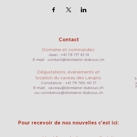
Contact
Domaine et commandes:
Jean : +41 79 717 61 14
E-mail:
contact@domaine-duboux.ch
Dégustations, événements et
location du caveau des Langins:
N
Constance : +41 79 785 40 17
E-mail:
caveau@domaine-duboux.ch
ou
constance@domaine-duboux.ch
Pour recevoir de nos nouvelles c'est ici: