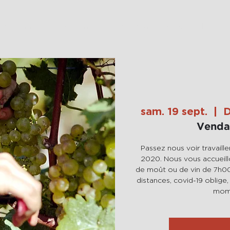
 Domaine
Les Vins
Le caveau de réception
sam. 19 sept.
  |  
D
Venda
Passez nous voir travaill
2020. Nous vous accueill
de moût ou de vin de 7h00
distances, covid-19 oblige
mome