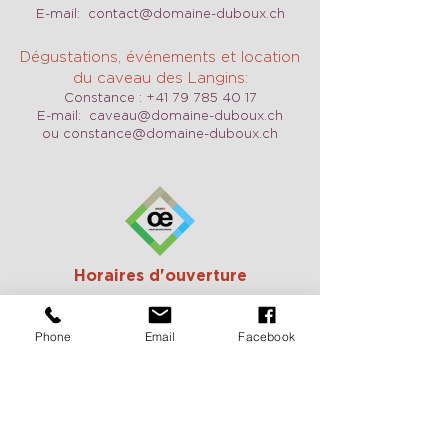
E-mail:
contact@domaine-duboux.ch
Dégustations, événements et location
du caveau des Langins:
Constance :
+41 79 785 40 17
E-mail:
caveau@domaine-duboux.ch
ou
constance@domaine-duboux.ch
Horaires d'ouverture
Nous sommes ouverts tous les jours y
compris le week-end sur demande.
N'hésitez pas à nous contacter pour
Phone
Email
Facebook
convenir d'un RDV.
Vacances 2026:
du 25 août au 2
septembre, du 24 décembre au 10
janvier
Pour recevoir de nos nouvelles
c'est ici: