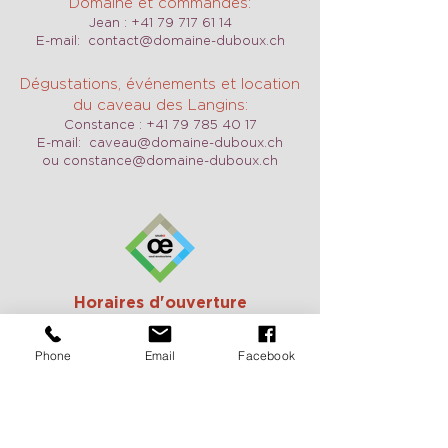
Domaine et commandes:
Jean :
+41 79 717 61 14
E-mail:
contact@domaine-duboux.ch
Dégustations, événements et location
du caveau des Langins:
Constance :
+41 79 785 40 17
E-mail:
caveau@domaine-duboux.ch
ou
constance@domaine-duboux.ch
Horaires d'ouverture
Nous sommes ouverts tous les jours y
compris le week-end sur demande.
Phone
Email
Facebook
N'hésitez pas à nous contacter pour
convenir d'un RDV.
Vacances 2026:
du 25 août au 2
septembre, du 24 décembre au 10
janvier
Pour recevoir de nos nouvelles