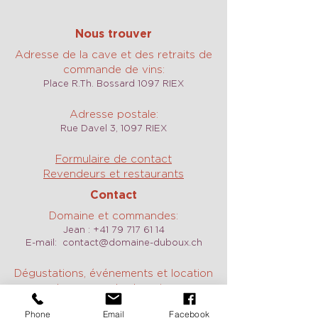
Nous trouver
Adresse de la cave et des retraits de
commande de vins:
Place R.Th. Bossard 1097 RIEX
Adresse postale:
Rue Davel 3, 1097 RIEX
Formulaire de contact
Revendeurs et restaurants
Contact
Domaine et commandes:
Jean :
+41 79 717 61 14
E-mail:
contact@domaine-duboux.ch
Dégustations, événements et location
du caveau des Langins:
Constance :
+41 79 785 40 17
Phone
Email
Facebook
E-mail:
caveau@domaine-duboux.ch