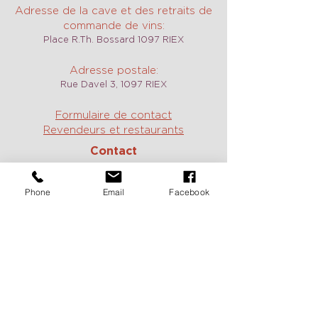
Adresse de la cave et des retraits de
commande de vins:
Place R.Th. Bossard 1097 RIEX
Adresse postale:
Rue Davel 3, 1097 RIEX
Formulaire de contact
Revendeurs et restaurants
Contact
Domaine et commandes:
Jean :
+41 79 717 61 14
Phone
Email
Facebook
E-mail:
contact@domaine-duboux.ch
Dégustations, événements et location
du caveau des Langins:
Constance :
+41 79 785 40 17
E-mail:
caveau@domaine-duboux.ch
ou
constance@domaine-duboux.ch