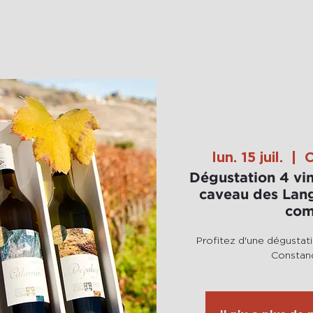
 Domaine
Les Vins
Le caveau de réception
lun. 15 juil.
  |  
C
Dégustation 4 vin
caveau des Lang
co
Profitez d'une dégustat
Constan