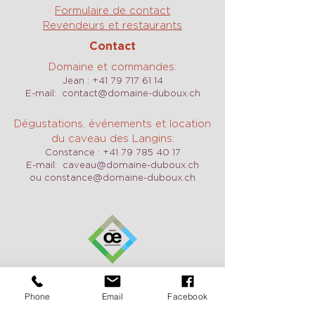
Formulaire de contact
Revendeurs et restaurants
Contact
Domaine et commandes:
Jean :
+41 79 717 61 14
E-mail:
contact@domaine-duboux.ch
Dégustations, événements et location
du caveau des Langins:
Constance :
+41 79 785 40 17
E-mail:
caveau@domaine-duboux.ch
ou
constance@domaine-duboux.ch
Horaires d'ouverture
Nous sommes ouverts tous les jours y
Phone
Email
Facebook
compris le week-end sur demande.