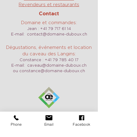
Revendeurs et restaurants
Contact
Domaine et commandes:
Jean :
+41 79 717 61 14
E-mail:
contact@domaine-duboux.ch
Dégustations, événements et location
du caveau des Langins:
Constance :
+41 79 785 40 17
E-mail:
caveau@domaine-duboux.ch
ou
constance@domaine-duboux.ch
Horaires d'ouverture
Nous sommes ouverts tous les jours y
Phone
Email
Facebook
compris le week-end sur demande.
N'hésitez pas à nous contacter pour
convenir d'un RDV.