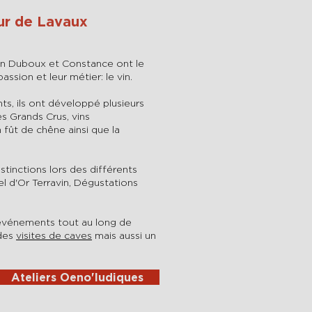
ur de Lavaux
ean Duboux et Constance ont le
assion et leur métier: le vin.
s, ils ont développé plusieurs
s Grands Crus, vins
 fût de chêne ainsi que la
inctions lors des différents
l d'Or Terravin, Dégustations
événements tout au long de
 des
visites de caves
mais aussi un
Ateliers Oeno'ludiques