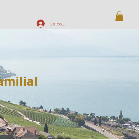
Déguster
plus
Se connecter
milial