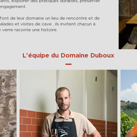
trants, explorer des pratiques durables, préserver
r engagement.
ls font de leur domaine un lieu de rencontre et de
ades et visites de cave , ils invitent chacun à
 verre raconte une histoire.
L'équipe du Domaine Duboux