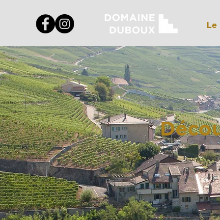
Le
Décou