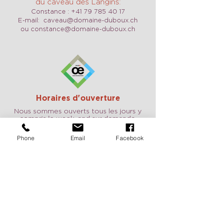
du caveau des Langins:
Constance :
+41 79 785 40 17
E-mail:
caveau@domaine-duboux.ch
ou
constance@domaine-duboux.ch
Horaires d'ouverture
Nous sommes ouverts tous les jours y
compris le week-end sur demande.
N'hésitez pas à nous contacter pour
convenir d'un RDV.
Phone
Email
Facebook
Vacances 2026:
du 25 août au 2
septembre, du 24 décembre au 10
janvier
Pour recevoir de nos nouvelles
c'est ici:
Deux fois par année, recevez nos
nouveautés et l'agenda de nos